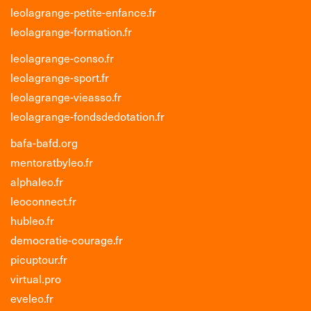
leolagrange-petite-enfance.fr
leolagrange-formation.fr
leolagrange-conso.fr
leolagrange-sport.fr
leolagrange-vieasso.fr
leolagrange-fondsdedotation.fr
bafa-bafd.org
mentoratbyleo.fr
alphaleo.fr
leoconnect.fr
hubleo.fr
democratie-courage.fr
picuptour.fr
virtual.pro
eveleo.fr