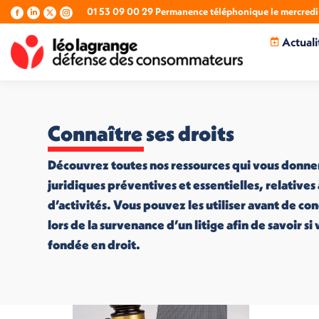
01 53 09 00 29 Permanence téléphonique le mercredi 
La
La
La
La
page
page
page
page
Actuali
Facebook
LinkedIn
X
Instagram
s'ouvre
s'ouvre
s'ouvre
s'ouvre
dans
dans
dans
dans
une
une
une
une
nouvelle
nouvelle
nouvelle
nouvelle
fenêtre
fenêtre
fenêtre
fenêtre
Connaître ses droits
Découvrez toutes nos ressources qui vous donne
juridiques préventives et essentielles, relatives
d’activités. Vous pouvez les utiliser avant de co
lors de la survenance d’un litige afin de savoir s
fondée en droit.