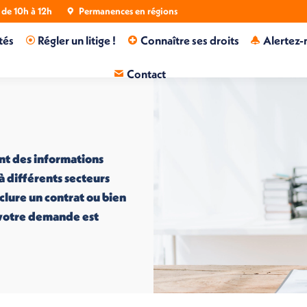
de 10h à 12h
Permanences en régions
tés
Régler un litige !
Connaître ses droits
Alertez-
Contact
nt des informations
 à différents secteurs
nclure un contrat ou bien
i votre demande est