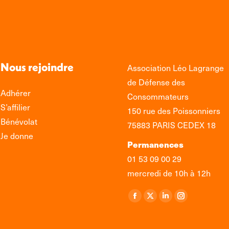
Nous rejoindre
Association Léo Lagrange
de Défense des
Adhérer
Consommateurs
S’affilier
150 rue des Poissonniers
Bénévolat
75883 PARIS CEDEX 18
Je donne
Permanences
01 53 09 00 29
mercredi de 10h à 12h
Retrouvez-nous sur :
La
La
La
La
page
page
page
page
Facebook
X
LinkedIn
Instagram