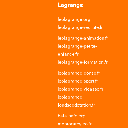
Lagrange
leolagrange.org
leolagrange-recrute.fr
leolagrange-animation.fr
leolagrange-petite-
enfance.fr
leolagrange-formation.fr
leolagrange-conso.fr
leolagrange-sport.fr
leolagrange-vieasso.fr
leolagrange-
fondsdedotation.fr
bafa-bafd.org
mentoratbyleo.fr