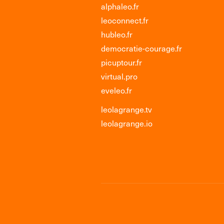
alphaleo.fr
leoconnect.fr
hubleo.fr
democratie-courage.fr
picuptour.fr
virtual.pro
eveleo.fr
leolagrange.tv
leolagrange.io