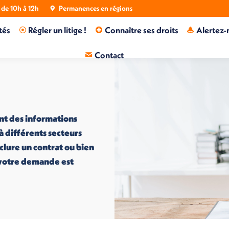
de 10h à 12h
Permanences en régions
tés
Régler un litige !
Connaître ses droits
Alertez-
Contact
nt des informations
 à différents secteurs
nclure un contrat ou bien
i votre demande est