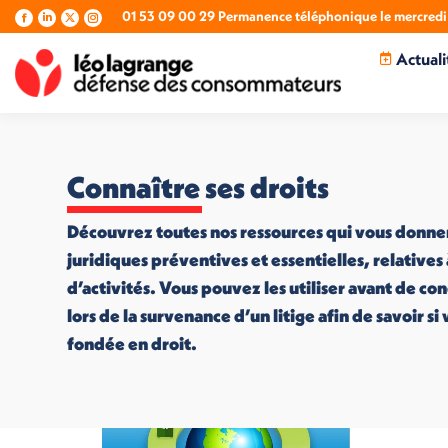
01 53 09 00 29 Permanence téléphonique le mercredi 
La
La
La
La
page
page
page
page
Actuali
Facebook
LinkedIn
X
Instagram
s'ouvre
s'ouvre
s'ouvre
s'ouvre
dans
dans
dans
dans
une
une
une
une
nouvelle
nouvelle
nouvelle
nouvelle
fenêtre
fenêtre
fenêtre
fenêtre
Connaître ses droits
Découvrez toutes nos ressources qui vous donne
juridiques préventives et essentielles, relatives
d’activités. Vous pouvez les utiliser avant de co
lors de la survenance d’un litige afin de savoir s
fondée en droit.