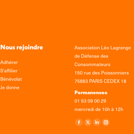
Nous rejoindre
Association Léo Lagrange
de Défense des
Adhérer
Consommateurs
S’affilier
150 rue des Poissonniers
Bénévolat
75883 PARIS CEDEX 18
Je donne
Permanences
01 53 09 00 29
mercredi de 10h à 12h
Retrouvez-nous sur :
La
La
La
La
page
page
page
page