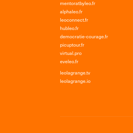
mentoratbyleo.fr
alphaleo.fr
leoconnect.fr
hubleo.fr
democratie-courage.fr
picuptour.fr
virtual.pro
eveleo.fr
leolagrange.tv
leolagrange.io