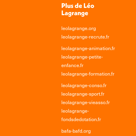
Plus de Léo
Lagrange
leolagrange.org
leolagrange-recrute.fr
leolagrange-animation.fr
leolagrange-petite-
enfance.fr
leolagrange-formation.fr
leolagrange-conso.fr
leolagrange-sport.fr
leolagrange-vieasso.fr
leolagrange-
fondsdedotation.fr
bafa-bafd.org