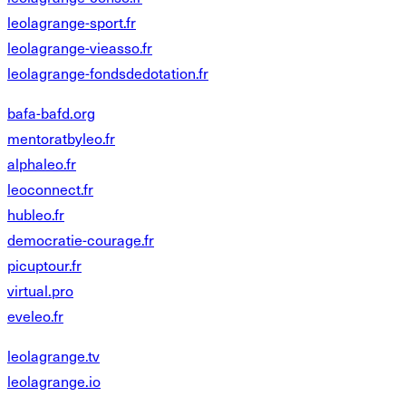
leolagrange-sport.fr
leolagrange-vieasso.fr
leolagrange-fondsdedotation.fr
bafa-bafd.org
mentoratbyleo.fr
alphaleo.fr
leoconnect.fr
hubleo.fr
democratie-courage.fr
picuptour.fr
virtual.pro
eveleo.fr
leolagrange.tv
leolagrange.io