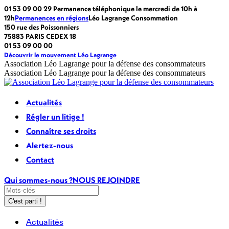
Passer
La
La
La
La
01 53 09 00 29 Permanence téléphonique le mercredi de 10h à
au
page
page
page
page
12h
Permanences en régions
Léo Lagrange Consommation
contenu
Facebook
LinkedIn
X
Instagram
150 rue des Poissonniers
s'ouvre
s'ouvre
s'ouvre
s'ouvre
75883 PARIS CEDEX 18
dans
dans
dans
dans
01 53 09 00 00
une
une
une
une
Découvrir le mouvement Léo Lagrange
nouvelle
nouvelle
nouvelle
nouvelle
Association Léo Lagrange pour la défense des consommateurs
fenêtre
fenêtre
fenêtre
fenêtre
Association Léo Lagrange pour la défense des consommateurs
Actualités
Régler un litige !
Connaître ses droits
Alertez-nous
Contact
Qui sommes-nous ?
NOUS REJOINDRE
Recherche
:
Actualités