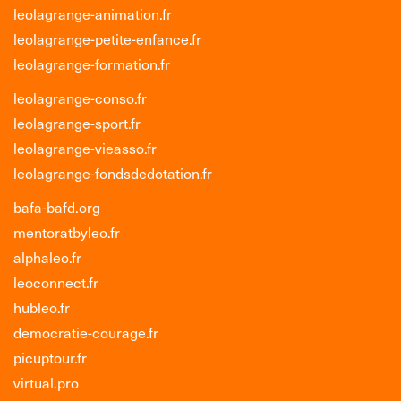
leolagrange-animation.fr
leolagrange-petite-enfance.fr
leolagrange-formation.fr
leolagrange-conso.fr
leolagrange-sport.fr
leolagrange-vieasso.fr
leolagrange-fondsdedotation.fr
bafa-bafd.org
mentoratbyleo.fr
alphaleo.fr
leoconnect.fr
hubleo.fr
democratie-courage.fr
picuptour.fr
virtual.pro