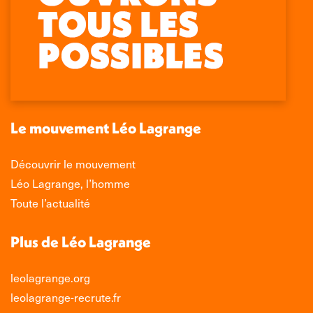
Retrouvez-nous sur :
La
La
La
La
page
page
page
page
Facebook
X
LinkedIn
Instagram
s'ouvre
s'ouvre
s'ouvre
s'ouvre
dans
dans
dans
dans
une
une
une
une
nouvelle
nouvelle
nouvelle
nouvelle
Le mouvement Léo Lagrange
fenêtre
fenêtre
fenêtre
fenêtre
Découvrir le mouvement
Léo Lagrange, l’homme
Toute l’actualité
Plus de Léo Lagrange
leolagrange.org
leolagrange-recrute.fr