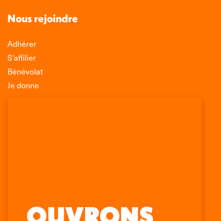
Nous rejoindre
Adhérer
S’affilier
Bénévolat
Je donne
Association Léo Lagrange de Défense des
Consommateurs
150 rue des Poissonniers
75883 PARIS CEDEX 18
Permanences
01 53 09 00 29
mercredi de 10h à 12h