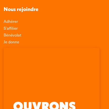
Nous rejoindre
Adhérer
S’affilier
Bénévolat
Je donne
Association Léo Lagrange de Défense des
Consommateurs
150 rue des Poissonniers
75883 PARIS CEDEX 18
Permanences
01 53 09 00 29
mercredi de 10h à 12h