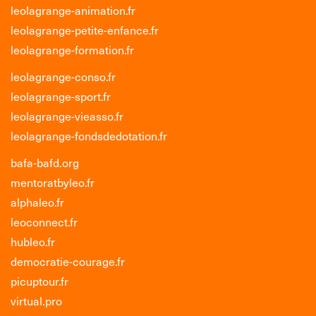
leolagrange-animation.fr
leolagrange-petite-enfance.fr
leolagrange-formation.fr
leolagrange-conso.fr
leolagrange-sport.fr
leolagrange-vieasso.fr
leolagrange-fondsdedotation.fr
bafa-bafd.org
mentoratbyleo.fr
alphaleo.fr
leoconnect.fr
hubleo.fr
democratie-courage.fr
picuptour.fr
virtual.pro