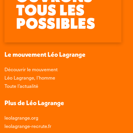
Retrouvez-nous sur :
La
La
La
La
page
page
page
page
Facebook
X
LinkedIn
Instagram
s'ouvre
s'ouvre
s'ouvre
s'ouvre
dans
dans
dans
dans
une
une
une
une
nouvelle
nouvelle
nouvelle
nouvelle
Le mouvement Léo Lagrange
fenêtre
fenêtre
fenêtre
fenêtre
Découvrir le mouvement
Léo Lagrange, l’homme
Toute l’actualité
Plus de Léo Lagrange
leolagrange.org
leolagrange-recrute.fr