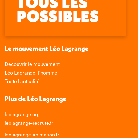
page
page
page
page
Facebook
X
LinkedIn
Instagram
s'ouvre
s'ouvre
s'ouvre
s'ouvre
dans
dans
dans
dans
une
une
une
une
nouvelle
nouvelle
nouvelle
nouvelle
Le mouvement Léo Lagrange
fenêtre
fenêtre
fenêtre
fenêtre
Découvrir le mouvement
Léo Lagrange, l’homme
Toute l’actualité
Plus de Léo Lagrange
leolagrange.org
leolagrange-recrute.fr
leolagrange-animation.fr