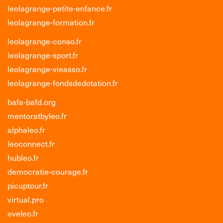
leolagrange-petite-enfance.fr
leolagrange-formation.fr
leolagrange-conso.fr
leolagrange-sport.fr
leolagrange-vieasso.fr
leolagrange-fondsdedotation.fr
bafa-bafd.org
mentoratbyleo.fr
alphaleo.fr
leoconnect.fr
hubleo.fr
democratie-courage.fr
picuptour.fr
virtual.pro
eveleo.fr