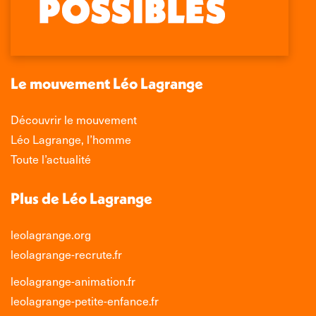
Facebook
X
LinkedIn
Instagram
s'ouvre
s'ouvre
s'ouvre
s'ouvre
dans
dans
dans
dans
une
une
une
une
nouvelle
nouvelle
nouvelle
nouvelle
Le mouvement Léo Lagrange
fenêtre
fenêtre
fenêtre
fenêtre
Découvrir le mouvement
Léo Lagrange, l’homme
Toute l’actualité
Plus de Léo Lagrange
leolagrange.org
leolagrange-recrute.fr
leolagrange-animation.fr
leolagrange-petite-enfance.fr