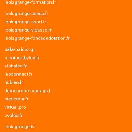
leolagrange-formation.fr
leolagrange-conso.fr
leolagrange-sport.fr
leolagrange-vieasso.fr
leolagrange-fondsdedotation.fr
bafa-bafd.org
mentoratbyleo.fr
alphaleo.fr
leoconnect.fr
hubleo.fr
democratie-courage.fr
picuptour.fr
virtual.pro
eveleo.fr
leolagrange.tv