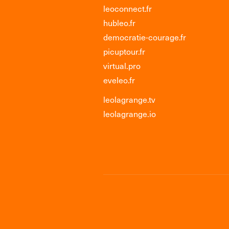
leoconnect.fr
hubleo.fr
democratie-courage.fr
picuptour.fr
virtual.pro
eveleo.fr
leolagrange.tv
leolagrange.io