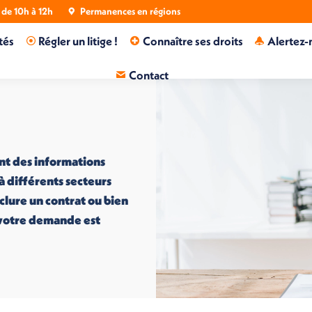
de 10h à 12h
Permanences en régions
tés
Régler un litige !
Connaître ses droits
Alertez-
Contact
nt des informations
 à différents secteurs
nclure un contrat ou bien
i votre demande est