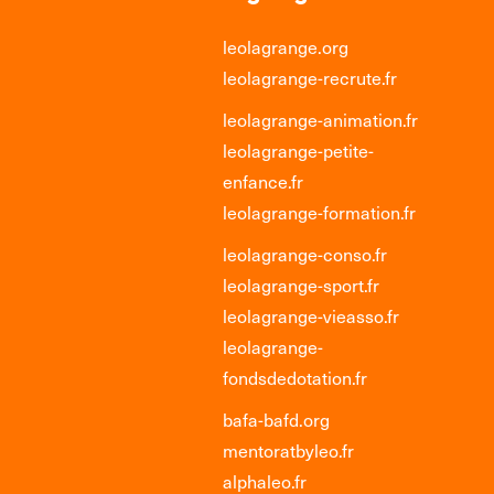
leolagrange.org
leolagrange-recrute.fr
leolagrange-animation.fr
leolagrange-petite-
enfance.fr
leolagrange-formation.fr
leolagrange-conso.fr
leolagrange-sport.fr
leolagrange-vieasso.fr
leolagrange-
fondsdedotation.fr
bafa-bafd.org
mentoratbyleo.fr
alphaleo.fr