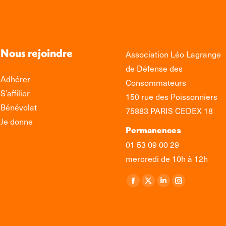
Nous rejoindre
Association Léo Lagrange
de Défense des
Adhérer
Consommateurs
S’affilier
150 rue des Poissonniers
Bénévolat
75883 PARIS CEDEX 18
Je donne
Permanences
01 53 09 00 29
mercredi de 10h à 12h
Retrouvez-nous sur :
La
La
La
La
page
page
page
page
Facebook
X
LinkedIn
Instagram
s'ouvre
s'ouvre
s'ouvre
s'ouvre