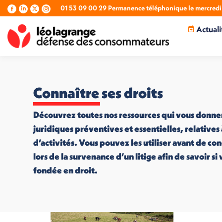
01 53 09 00 29 Permanence téléphonique le mercredi 
La
La
La
La
page
page
page
page
Actuali
Facebook
LinkedIn
X
Instagram
s'ouvre
s'ouvre
s'ouvre
s'ouvre
dans
dans
dans
dans
une
une
une
une
nouvelle
nouvelle
nouvelle
nouvelle
fenêtre
fenêtre
fenêtre
fenêtre
Connaître ses droits
Découvrez toutes nos ressources qui vous donne
juridiques préventives et essentielles, relatives
d’activités. Vous pouvez les utiliser avant de co
lors de la survenance d’un litige afin de savoir s
fondée en droit.