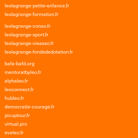
leolagrange-petite-enfance.fr
leolagrange-formation.fr
leolagrange-conso.fr
leolagrange-sport.fr
leolagrange-vieasso.fr
leolagrange-fondsdedotation.fr
bafa-bafd.org
mentoratbyleo.fr
alphaleo.fr
leoconnect.fr
hubleo.fr
democratie-courage.fr
picuptour.fr
virtual.pro
eveleo.fr