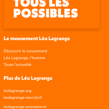
page
page
page
page
Facebook
X
LinkedIn
Instagram
s'ouvre
s'ouvre
s'ouvre
s'ouvre
dans
dans
dans
dans
une
une
une
une
nouvelle
nouvelle
nouvelle
nouvelle
Le mouvement Léo Lagrange
fenêtre
fenêtre
fenêtre
fenêtre
Découvrir le mouvement
Léo Lagrange, l’homme
Toute l’actualité
Plus de Léo Lagrange
leolagrange.org
leolagrange-recrute.fr
leolagrange-animation.fr