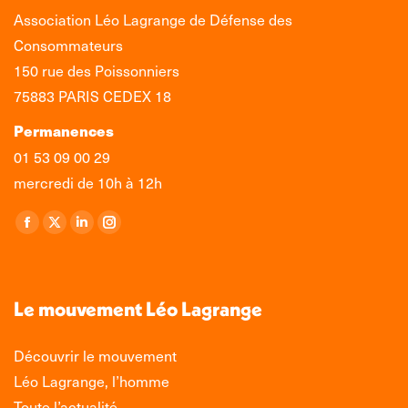
Association Léo Lagrange de Défense des
Consommateurs
150 rue des Poissonniers
75883 PARIS CEDEX 18
Permanences
01 53 09 00 29
mercredi de 10h à 12h
Retrouvez-nous sur :
La
La
La
La
page
page
page
page
Facebook
X
LinkedIn
Instagram
s'ouvre
s'ouvre
s'ouvre
s'ouvre
Le mouvement Léo Lagrange
dans
dans
dans
dans
une
une
une
une
Découvrir le mouvement
nouvelle
nouvelle
nouvelle
nouvelle
Léo Lagrange, l’homme
fenêtre
fenêtre
fenêtre
fenêtre
Toute l’actualité