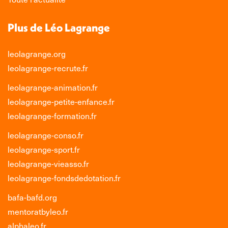
Plus de Léo Lagrange
leolagrange.org
leolagrange-recrute.fr
leolagrange-animation.fr
leolagrange-petite-enfance.fr
leolagrange-formation.fr
leolagrange-conso.fr
leolagrange-sport.fr
leolagrange-vieasso.fr
leolagrange-fondsdedotation.fr
bafa-bafd.org
mentoratbyleo.fr
alphaleo.fr