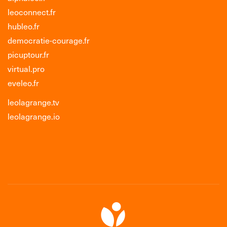
leoconnect.fr
hubleo.fr
democratie-courage.fr
picuptour.fr
virtual.pro
eveleo.fr
leolagrange.tv
leolagrange.io