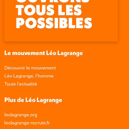
Retrouvez-nous sur :
La
La
La
La
page
page
page
page
Facebook
X
LinkedIn
Instagram
s'ouvre
s'ouvre
s'ouvre
s'ouvre
dans
dans
dans
dans
une
une
une
une
nouvelle
nouvelle
nouvelle
nouvelle
Le mouvement Léo Lagrange
fenêtre
fenêtre
fenêtre
fenêtre
Découvrir le mouvement
Léo Lagrange, l’homme
Toute l’actualité
Plus de Léo Lagrange
leolagrange.org
leolagrange-recrute.fr