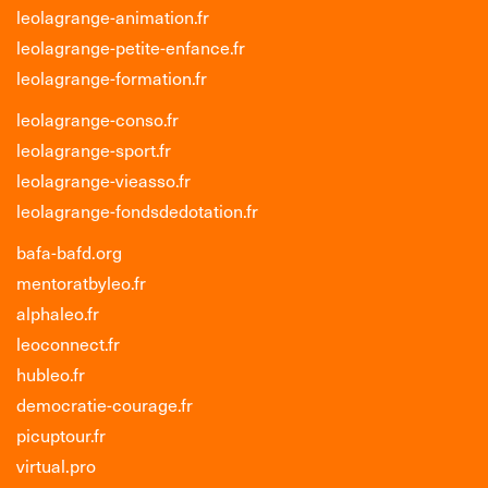
leolagrange-animation.fr
leolagrange-petite-enfance.fr
leolagrange-formation.fr
leolagrange-conso.fr
leolagrange-sport.fr
leolagrange-vieasso.fr
leolagrange-fondsdedotation.fr
bafa-bafd.org
mentoratbyleo.fr
alphaleo.fr
leoconnect.fr
hubleo.fr
democratie-courage.fr
picuptour.fr
virtual.pro