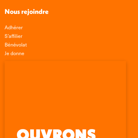
Nous rejoindre
Adhérer
S’affilier
Bénévolat
Je donne
Association Léo Lagrange de Défense des
Consommateurs
150 rue des Poissonniers
75883 PARIS CEDEX 18
Permanences
01 53 09 00 29
mercredi de 10h à 12h