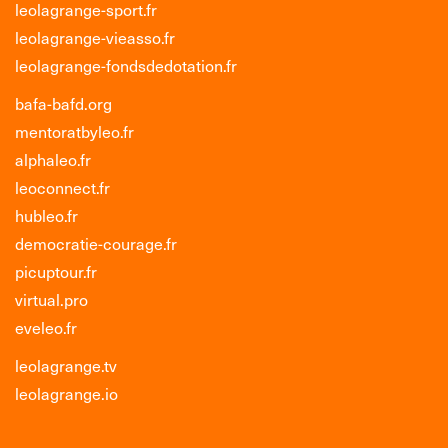
leolagrange-sport.fr
leolagrange-vieasso.fr
leolagrange-fondsdedotation.fr
bafa-bafd.org
mentoratbyleo.fr
alphaleo.fr
leoconnect.fr
hubleo.fr
democratie-courage.fr
picuptour.fr
virtual.pro
eveleo.fr
leolagrange.tv
leolagrange.io