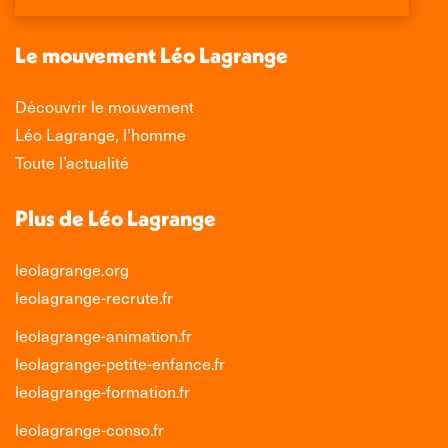
une
une
une
une
nouvelle
nouvelle
nouvelle
nouvelle
Le mouvement Léo Lagrange
fenêtre
fenêtre
fenêtre
fenêtre
Découvrir le mouvement
Léo Lagrange, l’homme
Toute l’actualité
Plus de Léo Lagrange
leolagrange.org
leolagrange-recrute.fr
leolagrange-animation.fr
leolagrange-petite-enfance.fr
leolagrange-formation.fr
leolagrange-conso.fr