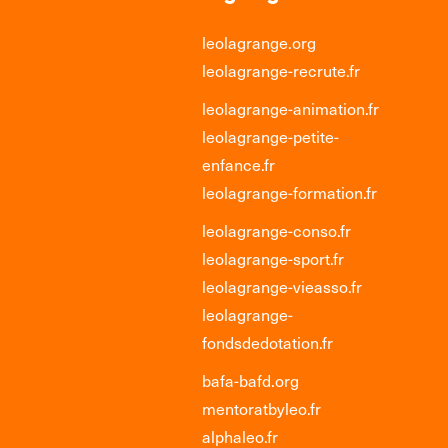
leolagrange.org
leolagrange-recrute.fr
leolagrange-animation.fr
leolagrange-petite-
enfance.fr
leolagrange-formation.fr
leolagrange-conso.fr
leolagrange-sport.fr
leolagrange-vieasso.fr
leolagrange-
fondsdedotation.fr
bafa-bafd.org
mentoratbyleo.fr
alphaleo.fr