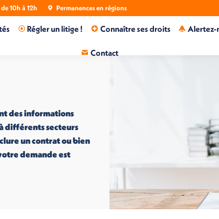
de 10h à 12h
Permanences en régions
tés
Régler un litige !
Connaître ses droits
Alertez-
Contact
nt des informations
 à différents secteurs
nclure un contrat ou bien
i votre demande est