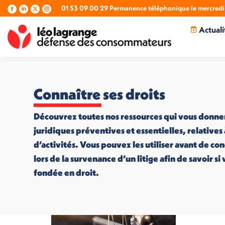
01 53 09 00 29 Permanence téléphonique le mercredi 
La
La
La
La
page
page
page
page
Actuali
Facebook
LinkedIn
X
Instagram
s'ouvre
s'ouvre
s'ouvre
s'ouvre
dans
dans
dans
dans
une
une
une
une
nouvelle
nouvelle
nouvelle
nouvelle
fenêtre
fenêtre
fenêtre
fenêtre
Connaître ses droits
Découvrez toutes nos ressources qui vous donne
juridiques préventives et essentielles, relatives
d’activités. Vous pouvez les utiliser avant de co
lors de la survenance d’un litige afin de savoir s
fondée en droit.