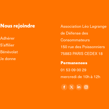
Nous rejoindre
Association Léo Lagrange
de Défense des
Adhérer
Consommateurs
S’affilier
150 rue des Poissonniers
Bénévolat
75883 PARIS CEDEX 18
Je donne
Permanences
01 53 09 00 29
mercredi de 10h à 12h
Retrouvez-nous sur :
La
La
La
La
page
page
page
page
Facebook
X
LinkedIn
Instagram
s'ouvre
s'ouvre
s'ouvre
s'ouvre