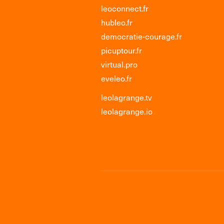
leoconnect.fr
hubleo.fr
democratie-courage.fr
picuptour.fr
virtual.pro
eveleo.fr
leolagrange.tv
leolagrange.io