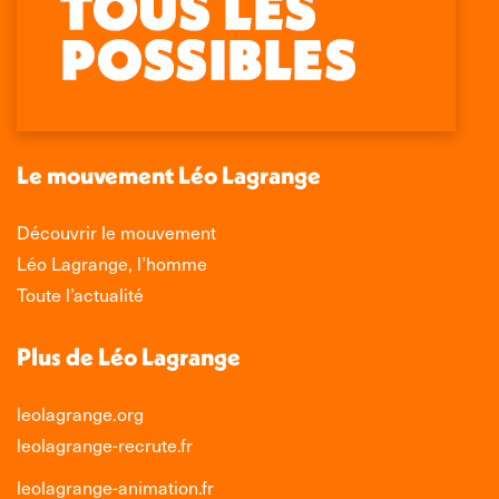
page
page
page
page
Facebook
X
LinkedIn
Instagram
s'ouvre
s'ouvre
s'ouvre
s'ouvre
dans
dans
dans
dans
une
une
une
une
nouvelle
nouvelle
nouvelle
nouvelle
Le mouvement Léo Lagrange
fenêtre
fenêtre
fenêtre
fenêtre
Découvrir le mouvement
Léo Lagrange, l’homme
Toute l’actualité
Plus de Léo Lagrange
leolagrange.org
leolagrange-recrute.fr
leolagrange-animation.fr