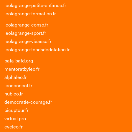
leolagrange-petite-enfance.fr
leolagrange-formation.fr
leolagrange-conso.fr
leolagrange-sport.fr
leolagrange-vieasso.fr
leolagrange-fondsdedotation.fr
bafa-bafd.org
mentoratbyleo.fr
alphaleo.fr
leoconnect.fr
hubleo.fr
democratie-courage.fr
picuptour.fr
virtual.pro
eveleo.fr