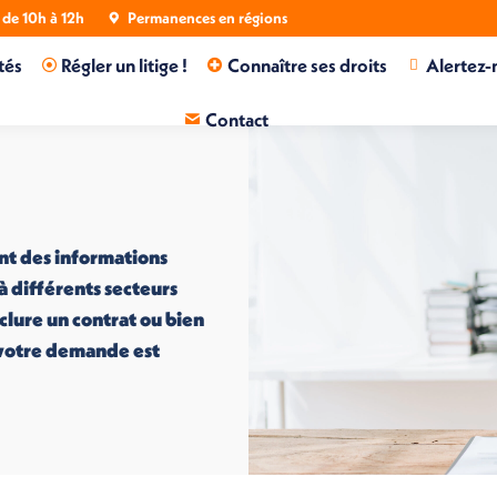
de 10h à 12h
Permanences en régions
tés
Régler un litige !
Connaître ses droits
Alertez-
Contact
nt des informations
 à différents secteurs
nclure un contrat ou bien
i votre demande est