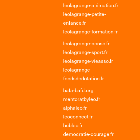
leolagrange-animation.fr
leolagrange-petite-
enfance.fr
leolagrange-formation.fr
leolagrange-conso.fr
leolagrange-sport.fr
leolagrange-vieasso.fr
leolagrange-
fondsdedotation.fr
bafa-bafd.org
mentoratbyleo.fr
alphaleo.fr
leoconnect.fr
hubleo.fr
democratie-courage.fr