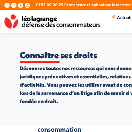
01 53 09 00 29 Permanence téléphonique le mercredi 
La
La
La
La
page
page
page
page
Actuali
Facebook
LinkedIn
X
Instagram
s'ouvre
s'ouvre
s'ouvre
s'ouvre
dans
dans
dans
dans
une
une
une
une
nouvelle
nouvelle
nouvelle
nouvelle
fenêtre
fenêtre
fenêtre
fenêtre
Connaître ses droits
Découvrez toutes nos ressources qui vous donne
juridiques préventives et essentielles, relatives
d’activités. Vous pouvez les utiliser avant de co
lors de la survenance d’un litige afin de savoir s
fondée en droit.
L’éducation à la
consommation