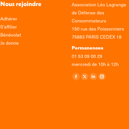
Nous rejoindre
Association Léo Lagrange
de Défense des
Adhérer
Consommateurs
S’affilier
150 rue des Poissonniers
Bénévolat
75883 PARIS CEDEX 18
Je donne
Permanences
01 53 09 00 29
mercredi de 10h à 12h
Retrouvez-nous sur :
La
La
La
La
page
page
page
page
Facebook
X
LinkedIn
Instagram
s'ouvre
s'ouvre
s'ouvre
s'ouvre
dans
dans
dans
dans
une
une
une
une
nouvelle
nouvelle
nouvelle
nouvelle