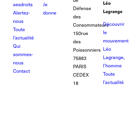
Léo
ses droits
Je
Défense
Lagrange
Alertez-
donne
des
nous
Découvrir
Consommateurs
Toute
le
150 rue
l’actualité
mouvement
des
Qui
Léo
Poissonniers
sommes-
Lagrange,
75883
nous
l’homme
PARIS
Contact
Toute
CEDEX
l’actualité
18