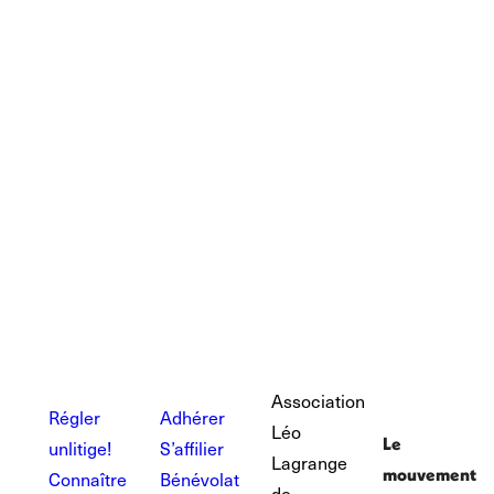
Quel avenir pour la justice du
quotidien?
TOUTE L'ACTUALITÉ
Association
Régler
Adhérer
Léo
Le
un litige !
S’affilier
Lagrange
mouvement
Connaître
Bénévolat
de