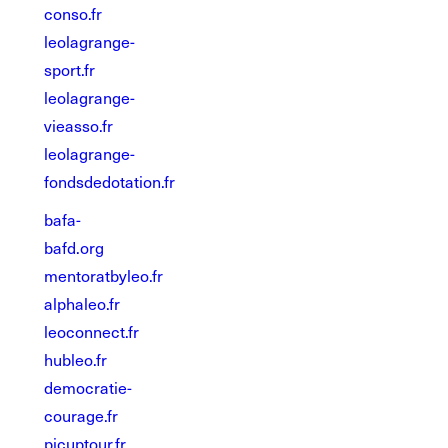
conso.fr
leolagrange-
sport.fr
leolagrange-
vieasso.fr
leolagrange-
fondsdedotation.fr
bafa-
bafd.org
mentoratbyleo.fr
alphaleo.fr
leoconnect.fr
hubleo.fr
democratie-
courage.fr
picuptour.fr