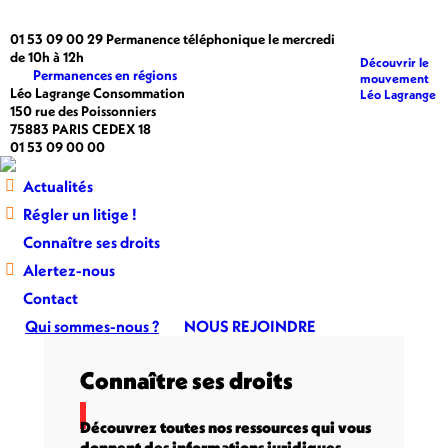
La
La
La
La
01 53 09 00 29 Permanence téléphonique le mercredi
page
page
page
page
de 10h à 12h
Découvrir le
Facebook
LinkedIn
X
Instagram
Permanences en régions
mouvement
s'ouvre
s'ouvre
s'ouvre
s'ouvre
Léo Lagrange Consommation
Léo Lagrange
150 rue des Poissonniers
dans
dans
dans
dans
75883 PARIS CEDEX 18
une
une
une
une
01 53 09 00 00
nouvelle
nouvelle
nouvelle
nouvelle
fenêtre
fenêtre
fenêtre
fenêtre
Actualités
Régler un litige !
Connaître ses droits
Alertez-nous
Contact
Qui sommes-nous ?
NOUS REJOINDRE
Recherche
:
Connaître ses droits
Découvrez toutes nos ressources qui vous
donnent des informations juridiques