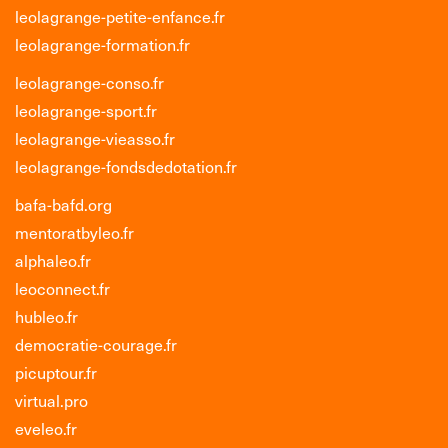
leolagrange-petite-enfance.fr
leolagrange-formation.fr
leolagrange-conso.fr
leolagrange-sport.fr
leolagrange-vieasso.fr
leolagrange-fondsdedotation.fr
bafa-bafd.org
mentoratbyleo.fr
alphaleo.fr
leoconnect.fr
hubleo.fr
democratie-courage.fr
picuptour.fr
virtual.pro
eveleo.fr