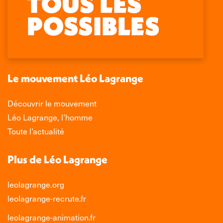
page
page
page
page
Facebook
X
LinkedIn
Instagram
s'ouvre
s'ouvre
s'ouvre
s'ouvre
dans
dans
dans
dans
une
une
une
une
nouvelle
nouvelle
nouvelle
nouvelle
Le mouvement Léo Lagrange
fenêtre
fenêtre
fenêtre
fenêtre
Découvrir le mouvement
Léo Lagrange, l’homme
Toute l’actualité
Plus de Léo Lagrange
leolagrange.org
leolagrange-recrute.fr
leolagrange-animation.fr