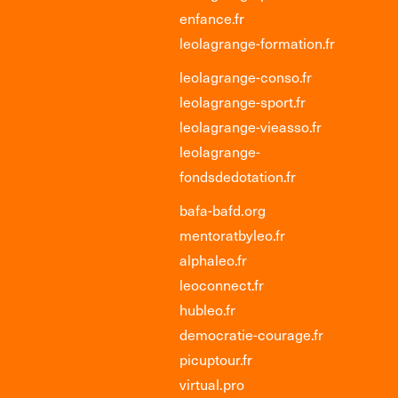
enfance.fr
leolagrange-formation.fr
leolagrange-conso.fr
leolagrange-sport.fr
leolagrange-vieasso.fr
leolagrange-
fondsdedotation.fr
bafa-bafd.org
mentoratbyleo.fr
alphaleo.fr
leoconnect.fr
hubleo.fr
democratie-courage.fr
picuptour.fr
virtual.pro