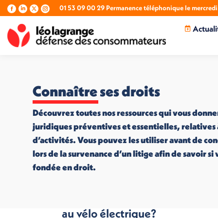
01 53 09 00 29 Permanence téléphonique le mercredi 
La
La
La
La
page
page
page
page
Actuali
Facebook
LinkedIn
X
Instagram
s'ouvre
s'ouvre
s'ouvre
s'ouvre
dans
dans
dans
dans
une
une
une
une
nouvelle
nouvelle
nouvelle
nouvelle
fenêtre
fenêtre
fenêtre
fenêtre
Connaître ses droits
Découvrez toutes nos ressources qui vous donne
juridiques préventives et essentielles, relatives
d’activités. Vous pouvez les utiliser avant de co
lors de la survenance d’un litige afin de savoir s
fondée en droit.
Et si vous passiez
au vélo électrique?