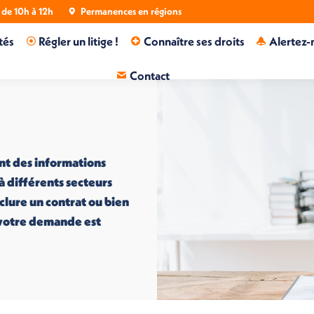
de 10h à 12h
Permanences en régions
tés
Régler un litige !
Connaître ses droits
Alertez-
Contact
nt des informations
 à différents secteurs
nclure un contrat ou bien
i votre demande est