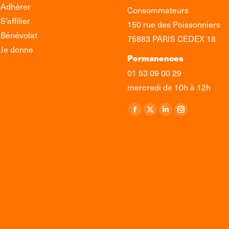
Adhérer
Consommateurs
S’affilier
150 rue des Poissonniers
Bénévolat
75883 PARIS CEDEX 18
Je donne
Permanences
01 53 09 00 29
mercredi de 10h à 12h
Retrouvez-nous sur :
La
La
La
La
page
page
page
page
Facebook
X
LinkedIn
Instagram
s'ouvre
s'ouvre
s'ouvre
s'ouvre
dans
dans
dans
dans
une
une
une
une
nouvelle
nouvelle
nouvelle
nouvelle
fenêtre
fenêtre
fenêtre
fenêtre