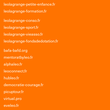
leolagrange-petite-enfance.fr
leolagrange-formation.fr
leolagrange-conso.fr
leolagrange-sport.fr
leolagrange-vieasso.fr
leolagrange-fondsdedotation.fr
bafa-bafd.org
mentoratbyleo.fr
alphaleo.fr
leoconnect.fr
hubleo.fr
democratie-courage.fr
picuptour.fr
virtual.pro
eveleo.fr