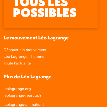
page
page
page
page
Facebook
X
LinkedIn
Instagram
s'ouvre
s'ouvre
s'ouvre
s'ouvre
dans
dans
dans
dans
une
une
une
une
nouvelle
nouvelle
nouvelle
nouvelle
Le mouvement Léo Lagrange
fenêtre
fenêtre
fenêtre
fenêtre
Découvrir le mouvement
Léo Lagrange, l’homme
Toute l’actualité
Plus de Léo Lagrange
leolagrange.org
leolagrange-recrute.fr
leolagrange-animation.fr