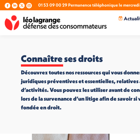
01 53 09 00 29 Permanence téléphonique le mercredi 
La
La
La
La
page
page
page
page
Actuali
Facebook
LinkedIn
X
Instagram
s'ouvre
s'ouvre
s'ouvre
s'ouvre
dans
dans
dans
dans
une
une
une
une
nouvelle
nouvelle
nouvelle
nouvelle
fenêtre
fenêtre
fenêtre
fenêtre
Connaître ses droits
Découvrez toutes nos ressources qui vous donne
juridiques préventives et essentielles, relatives
d’activités. Vous pouvez les utiliser avant de co
lors de la survenance d’un litige afin de savoir s
fondée en droit.