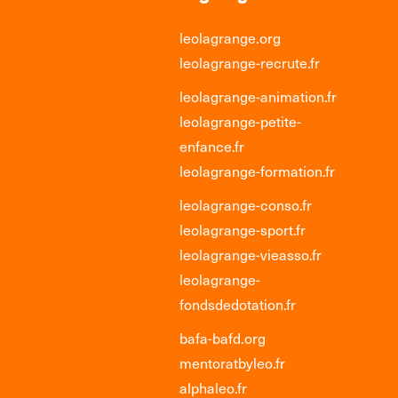
leolagrange.org
leolagrange-recrute.fr
leolagrange-animation.fr
leolagrange-petite-
enfance.fr
leolagrange-formation.fr
leolagrange-conso.fr
leolagrange-sport.fr
leolagrange-vieasso.fr
leolagrange-
fondsdedotation.fr
bafa-bafd.org
mentoratbyleo.fr
alphaleo.fr