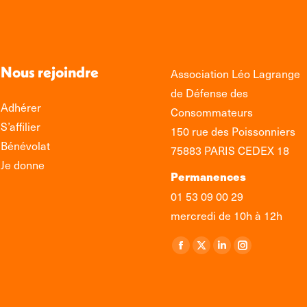
Nous rejoindre
Association Léo Lagrange
de Défense des
Adhérer
Consommateurs
S’affilier
150 rue des Poissonniers
Bénévolat
75883 PARIS CEDEX 18
Je donne
Permanences
01 53 09 00 29
mercredi de 10h à 12h
Retrouvez-nous sur :
La
La
La
La
page
page
page
page
Facebook
X
LinkedIn
Instagram
s'ouvre
s'ouvre
s'ouvre
s'ouvre