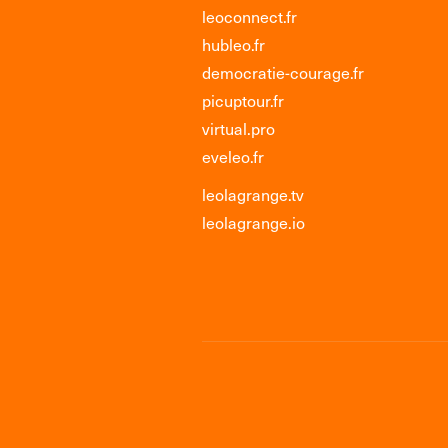
leoconnect.fr
hubleo.fr
democratie-courage.fr
picuptour.fr
virtual.pro
eveleo.fr
leolagrange.tv
leolagrange.io