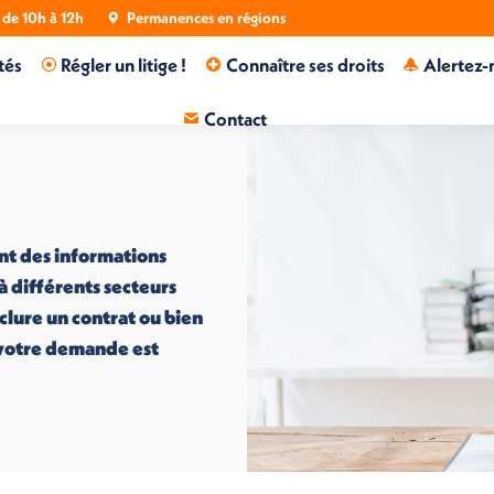
de 10h à 12h
Permanences en régions
tés
Régler un litige !
Connaître ses droits
Alertez-
Contact
nt des informations
 à différents secteurs
nclure un contrat ou bien
i votre demande est