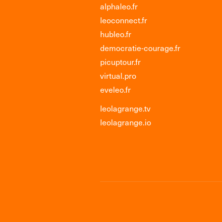
alphaleo.fr
leoconnect.fr
hubleo.fr
democratie-courage.fr
picuptour.fr
virtual.pro
eveleo.fr
leolagrange.tv
leolagrange.io