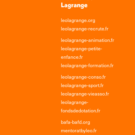
Lagrange
leolagrange.org
leolagrange-recrute.fr
leolagrange-animation.fr
leolagrange-petite-
enfance.fr
leolagrange-formation.fr
leolagrange-conso.fr
leolagrange-sport.fr
leolagrange-vieasso.fr
leolagrange-
fondsdedotation.fr
bafa-bafd.org
mentoratbyleo.fr