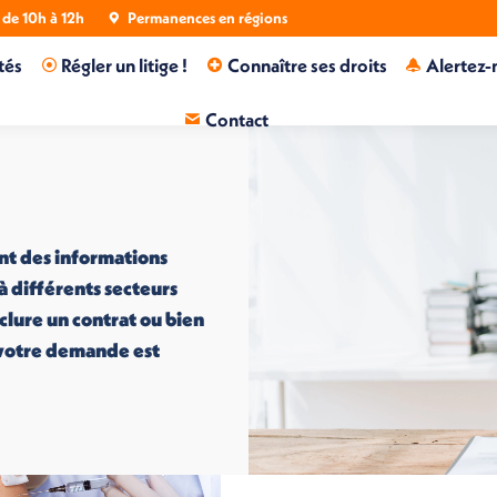
de 10h à 12h
Permanences en régions
tés
Régler un litige !
Connaître ses droits
Alertez-
Contact
nt des informations
 à différents secteurs
nclure un contrat ou bien
i votre demande est