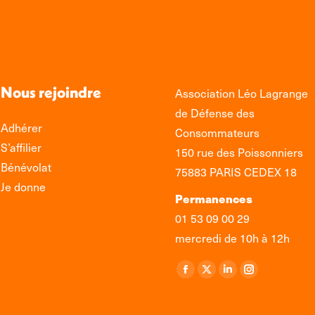
Nous rejoindre
Association Léo Lagrange
de Défense des
Adhérer
Consommateurs
S’affilier
150 rue des Poissonniers
Bénévolat
75883 PARIS CEDEX 18
Je donne
Permanences
01 53 09 00 29
mercredi de 10h à 12h
Retrouvez-nous sur :
La
La
La
La
page
page
page
page
Facebook
X
LinkedIn
Instagram