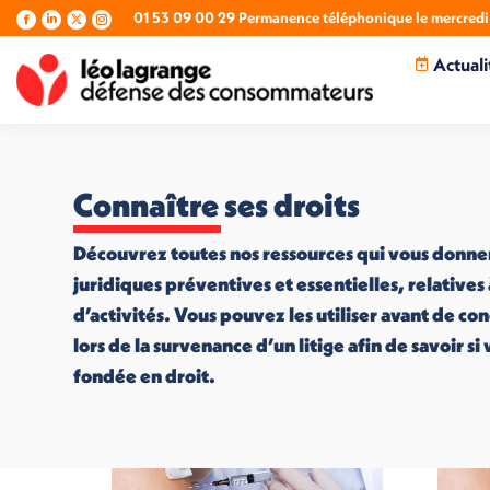
01 53 09 00 29 Permanence téléphonique le mercredi 
La
La
La
La
page
page
page
page
Actuali
Facebook
LinkedIn
X
Instagram
s'ouvre
s'ouvre
s'ouvre
s'ouvre
dans
dans
dans
dans
une
une
une
une
nouvelle
nouvelle
nouvelle
nouvelle
fenêtre
fenêtre
fenêtre
fenêtre
Connaître ses droits
Découvrez toutes nos ressources qui vous donne
juridiques préventives et essentielles, relatives
d’activités. Vous pouvez les utiliser avant de co
lors de la survenance d’un litige afin de savoir s
fondée en droit.