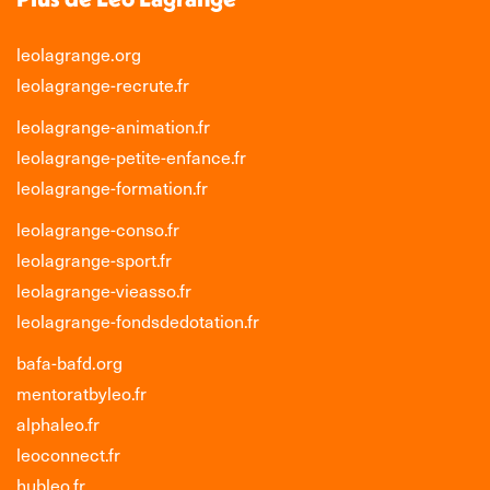
leolagrange.org
leolagrange-recrute.fr
leolagrange-animation.fr
leolagrange-petite-enfance.fr
leolagrange-formation.fr
leolagrange-conso.fr
leolagrange-sport.fr
leolagrange-vieasso.fr
leolagrange-fondsdedotation.fr
bafa-bafd.org
mentoratbyleo.fr
alphaleo.fr
leoconnect.fr
hubleo.fr