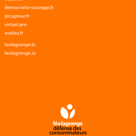
democratie-courage.fr
picuptour.fr
virtual.pro
eveleo.fr
leolagrange.tv
leolagrange.io