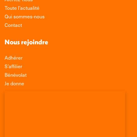
Toute l’actualité
Qui sommes-nous
Contact
Nous rejoindre
Adhérer
S’affilier
Bénévolat
Je donne
Association Léo Lagrange de Défense des
Consommateurs
150 rue des Poissonniers
75883 PARIS CEDEX 18