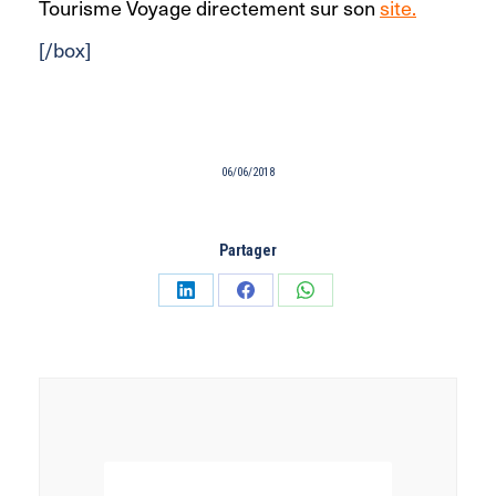
Tourisme Voyage directement sur son
site.
[/box]
06/06/2018
Partager
Partager
Partager
Partager
sur
sur
sur
LinkedIn
Facebook
WhatsApp