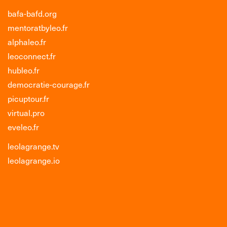
bafa-bafd.org
mentoratbyleo.fr
alphaleo.fr
leoconnect.fr
hubleo.fr
democratie-courage.fr
picuptour.fr
virtual.pro
eveleo.fr
leolagrange.tv
leolagrange.io