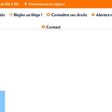
de 10h à 12h
Permanences en régions
tés
Régler un litige !
Connaître ses droits
Alertez-
Contact