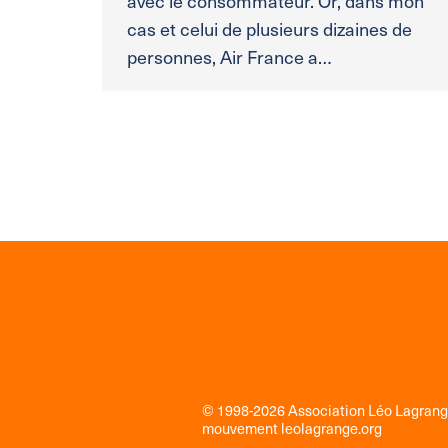
avec le consommateur. Or, dans mon
cas et celui de plusieurs dizaines de
personnes, Air France a…
© 1998-2026 Association Léo Lagran
mouvement
leolagrange.org