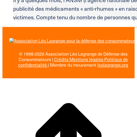
publicité des médicaments « anti-rhumes » en rais
victimes. Compte tenu du nombre de personnes qui 
© 1998-2026 Association Léo Lagrange de Défense des
Consommateurs |
Crédits Mentions légales Politique de
confidentialité
| Membre du mouvement
leolagrange.org
R
e
h