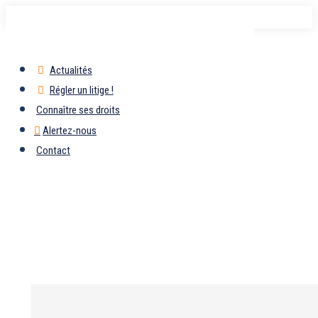
Passer
au
contenu
Actualités
Régler un litige !
Connaître ses droits
Alertez-nous
Contact