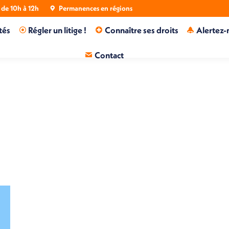
de 10h à 12h
Permanences en régions
tés
Régler un litige !
Connaître ses droits
Alertez-
Contact