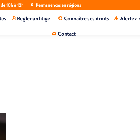
de 10h à 12h
Permanences en régions
tés
Régler un litige !
Connaître ses droits
Alertez-
Contact