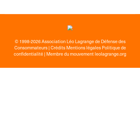
Pratique en ligne
,
Sports/Loisirs
08/07/2026
© 1998-2026 Association Léo Lagrange de Défense des
Consommateurs |
Crédits Mentions légales Politique de
confidentialité
| Membre du mouvement
leolagrange.org