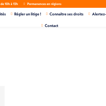
de 10h à 12h
Permanences en régions
ités
Régler un litige !
Connaître ses droits
Alertez
Contact