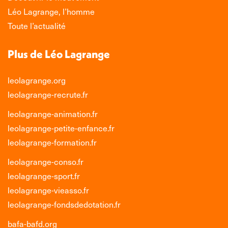
nouvelle
nouvelle
nouvelle
nouvelle
Léo Lagrange, l’homme
fenêtre
fenêtre
fenêtre
fenêtre
Toute l’actualité
Plus de Léo Lagrange
leolagrange.org
leolagrange-recrute.fr
leolagrange-animation.fr
leolagrange-petite-enfance.fr
leolagrange-formation.fr
leolagrange-conso.fr
leolagrange-sport.fr
leolagrange-vieasso.fr
leolagrange-fondsdedotation.fr
bafa-bafd.org