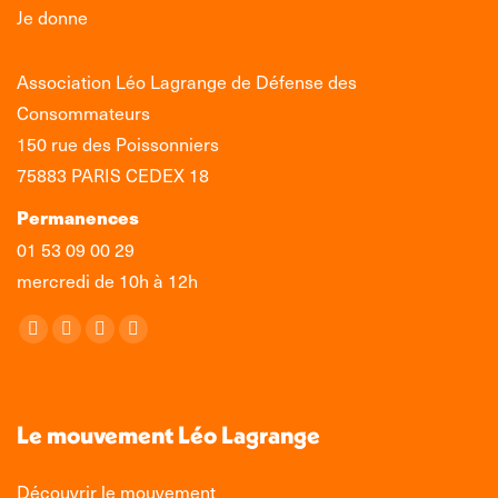
Je donne
Association Léo Lagrange de Défense des
Consommateurs
150 rue des Poissonniers
75883 PARIS CEDEX 18
Permanences
01 53 09 00 29
mercredi de 10h à 12h
Retrouvez-nous sur :
La
La
La
La
page
page
page
page
Facebook
X
LinkedIn
Instagram
s'ouvre
s'ouvre
s'ouvre
s'ouvre
Le mouvement Léo Lagrange
dans
dans
dans
dans
une
une
une
une
Découvrir le mouvement