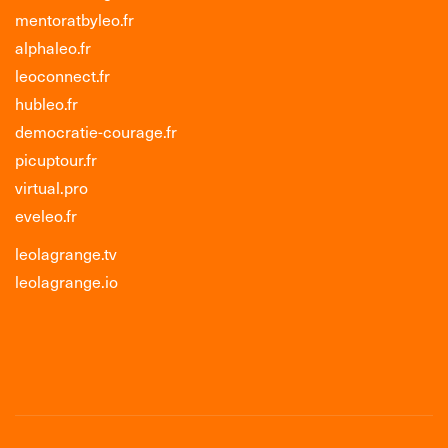
mentoratbyleo.fr
alphaleo.fr
leoconnect.fr
hubleo.fr
democratie-courage.fr
picuptour.fr
virtual.pro
eveleo.fr
leolagrange.tv
leolagrange.io