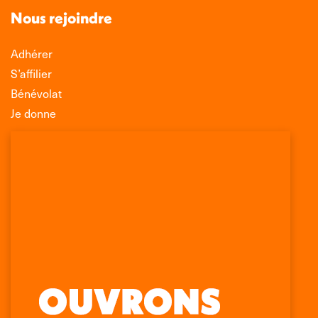
Nous rejoindre
Adhérer
S’affilier
Bénévolat
Je donne
Association Léo Lagrange de Défense des
Consommateurs
150 rue des Poissonniers
75883 PARIS CEDEX 18
Permanences
01 53 09 00 29
mercredi de 10h à 12h
Retrouvez-nous sur :