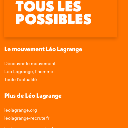
La
La
La
La
page
page
page
page
Facebook
X
LinkedIn
Instagram
s'ouvre
s'ouvre
s'ouvre
s'ouvre
dans
dans
dans
dans
une
une
une
une
nouvelle
nouvelle
nouvelle
nouvelle
Le mouvement Léo Lagrange
fenêtre
fenêtre
fenêtre
fenêtre
Découvrir le mouvement
Léo Lagrange, l’homme
Toute l’actualité
Plus de Léo Lagrange
leolagrange.org
leolagrange-recrute.fr