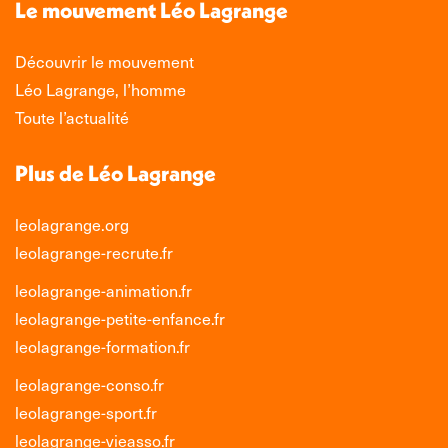
s'ouvre
s'ouvre
s'ouvre
s'ouvre
Le mouvement Léo Lagrange
dans
dans
dans
dans
une
une
une
une
Découvrir le mouvement
nouvelle
nouvelle
nouvelle
nouvelle
Léo Lagrange, l’homme
fenêtre
fenêtre
fenêtre
fenêtre
Toute l’actualité
Plus de Léo Lagrange
leolagrange.org
leolagrange-recrute.fr
leolagrange-animation.fr
leolagrange-petite-enfance.fr
leolagrange-formation.fr
leolagrange-conso.fr
leolagrange-sport.fr
leolagrange-vieasso.fr