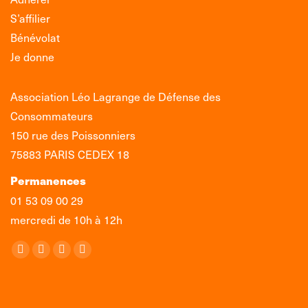
S’affilier
Bénévolat
Je donne
Association Léo Lagrange de Défense des
Consommateurs
150 rue des Poissonniers
75883 PARIS CEDEX 18
Permanences
01 53 09 00 29
mercredi de 10h à 12h
Retrouvez-nous sur :
La
La
La
La
page
page
page
page
Facebook
X
LinkedIn
Instagram