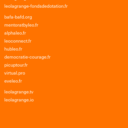
leolagrange-fondsdedotation.fr
bafa-bafd.org
mentoratbyleo.fr
alphaleo.fr
leoconnect.fr
hubleo.fr
democratie-courage.fr
picuptour.fr
virtual.pro
eveleo.fr
leolagrange.tv
leolagrange.io