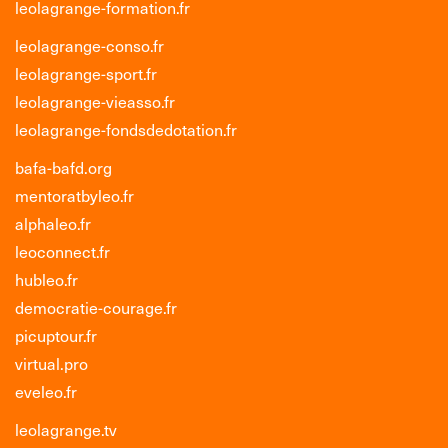
leolagrange-formation.fr
leolagrange-conso.fr
leolagrange-sport.fr
leolagrange-vieasso.fr
leolagrange-fondsdedotation.fr
bafa-bafd.org
mentoratbyleo.fr
alphaleo.fr
leoconnect.fr
hubleo.fr
democratie-courage.fr
picuptour.fr
virtual.pro
eveleo.fr
leolagrange.tv