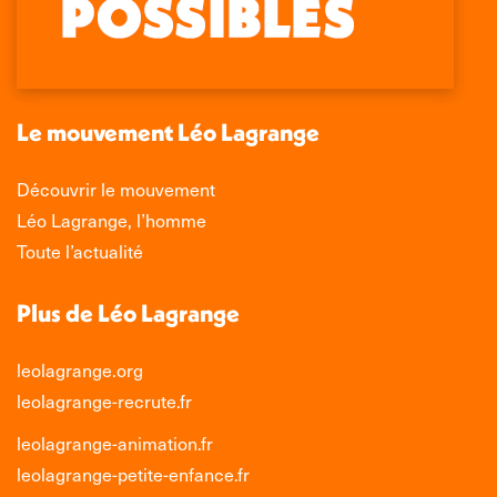
Facebook
X
LinkedIn
Instagram
s'ouvre
s'ouvre
s'ouvre
s'ouvre
dans
dans
dans
dans
une
une
une
une
nouvelle
nouvelle
nouvelle
nouvelle
Le mouvement Léo Lagrange
fenêtre
fenêtre
fenêtre
fenêtre
Découvrir le mouvement
Léo Lagrange, l’homme
Toute l’actualité
Plus de Léo Lagrange
leolagrange.org
leolagrange-recrute.fr
leolagrange-animation.fr
leolagrange-petite-enfance.fr