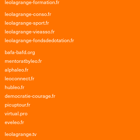
leolagrange-formation.fr
leolagrange-conso.fr
leolagrange-sport.fr
leolagrange-vieasso.fr
leolagrange-fondsdedotation.fr
bafa-bafd.org
mentoratbyleo.fr
alphaleo.fr
leoconnect.fr
hubleo.fr
democratie-courage.fr
picuptour.fr
virtual.pro
eveleo.fr
leolagrange.tv