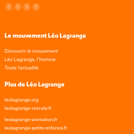
Retrouvez-nous sur :
La
La
La
La
page
page
page
page
Facebook
X
LinkedIn
Instagram
s'ouvre
s'ouvre
s'ouvre
s'ouvre
Le mouvement Léo Lagrange
dans
dans
dans
dans
une
une
une
une
Découvrir le mouvement
nouvelle
nouvelle
nouvelle
nouvelle
Léo Lagrange, l’homme
fenêtre
fenêtre
fenêtre
fenêtre
Toute l’actualité
Plus de Léo Lagrange
leolagrange.org
leolagrange-recrute.fr
leolagrange-animation.fr
leolagrange-petite-enfance.fr