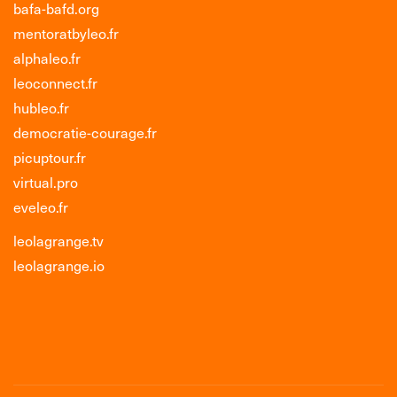
bafa-bafd.org
mentoratbyleo.fr
alphaleo.fr
leoconnect.fr
hubleo.fr
democratie-courage.fr
picuptour.fr
virtual.pro
eveleo.fr
leolagrange.tv
leolagrange.io