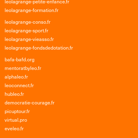
leolagrange-petite-enfance.fr
leolagrange-formation.fr
leolagrange-conso.fr
leolagrange-sport.fr
leolagrange-vieasso.fr
leolagrange-fondsdedotation.fr
bafa-bafd.org
mentoratbyleo.fr
alphaleo.fr
leoconnect.fr
hubleo.fr
democratie-courage.fr
picuptour.fr
virtual.pro
eveleo.fr