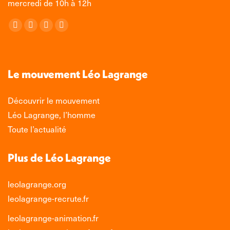
mercredi de 10h à 12h
Retrouvez-nous sur :
La
La
La
La
page
page
page
page
Facebook
X
LinkedIn
Instagram
s'ouvre
s'ouvre
s'ouvre
s'ouvre
Le mouvement Léo Lagrange
dans
dans
dans
dans
une
une
une
une
Découvrir le mouvement
nouvelle
nouvelle
nouvelle
nouvelle
Léo Lagrange, l’homme
fenêtre
fenêtre
fenêtre
fenêtre
Toute l’actualité
Plus de Léo Lagrange
leolagrange.org
leolagrange-recrute.fr
leolagrange-animation.fr