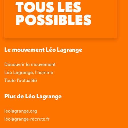
La
La
La
La
page
page
page
page
Facebook
X
LinkedIn
Instagram
s'ouvre
s'ouvre
s'ouvre
s'ouvre
dans
dans
dans
dans
une
une
une
une
nouvelle
nouvelle
nouvelle
nouvelle
Le mouvement Léo Lagrange
fenêtre
fenêtre
fenêtre
fenêtre
Découvrir le mouvement
Léo Lagrange, l’homme
Toute l’actualité
Plus de Léo Lagrange
leolagrange.org
leolagrange-recrute.fr