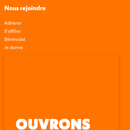
Nous rejoindre
Adhérer
S’affilier
Bénévolat
Je donne
Association Léo Lagrange de Défense des
Consommateurs
150 rue des Poissonniers
75883 PARIS CEDEX 18
Permanences
01 53 09 00 29
mercredi de 10h à 12h
Retrouvez-nous sur :