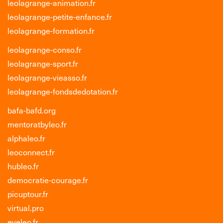
leolagrange-animation.fr
leolagrange-petite-enfance.fr
leolagrange-formation.fr
leolagrange-conso.fr
leolagrange-sport.fr
leolagrange-vieasso.fr
leolagrange-fondsdedotation.fr
bafa-bafd.org
mentoratbyleo.fr
alphaleo.fr
leoconnect.fr
hubleo.fr
democratie-courage.fr
picuptour.fr
virtual.pro
eveleo.fr