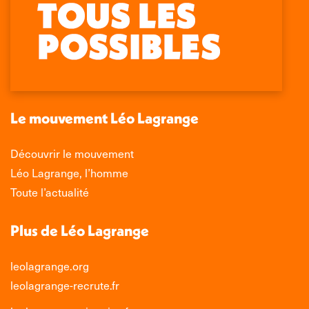
La
La
La
La
page
page
page
page
Facebook
X
LinkedIn
Instagram
s'ouvre
s'ouvre
s'ouvre
s'ouvre
dans
dans
dans
dans
une
une
une
une
nouvelle
nouvelle
nouvelle
nouvelle
Le mouvement Léo Lagrange
fenêtre
fenêtre
fenêtre
fenêtre
Découvrir le mouvement
Léo Lagrange, l’homme
Toute l’actualité
Plus de Léo Lagrange
leolagrange.org
leolagrange-recrute.fr