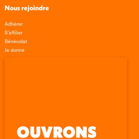
Nous rejoindre
Adhérer
S’affilier
Bénévolat
Je donne
Association Léo Lagrange de Défense des
Consommateurs
150 rue des Poissonniers
75883 PARIS CEDEX 18
Permanences
01 53 09 00 29
mercredi de 10h à 12h
Retrouvez-nous sur :