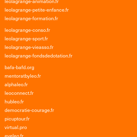
leolagrange-animation.fr
leolagrange-petite-enfance.fr
leolagrange-formation.fr
leolagrange-conso.fr
leolagrange-sport.fr
leolagrange-vieasso.fr
leolagrange-fondsdedotation.fr
bafa-bafd.org
mentoratbyleo.fr
alphaleo.fr
leoconnect.fr
hubleo.fr
democratie-courage.fr
picuptour.fr
virtual.pro
eveleo.fr