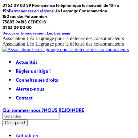
Passer
La
La
La
La
01 53 09 00 29 Permanence téléphonique le mercredi de 10h à
au
page
page
page
page
12h
Permanences en régions
Léo Lagrange Consommation
contenu
Facebook
LinkedIn
X
Instagram
150 rue des Poissonniers
s'ouvre
s'ouvre
s'ouvre
s'ouvre
75883 PARIS CEDEX 18
dans
dans
dans
dans
01 53 09 00 00
une
une
une
une
Découvrir le mouvement Léo Lagrange
nouvelle
nouvelle
nouvelle
nouvelle
Association Léo Lagrange pour la défense des consommateurs
fenêtre
fenêtre
fenêtre
fenêtre
Association Léo Lagrange pour la défense des consommateurs
Actualités
Régler un litige !
Connaître ses droits
Alertez-nous
Contact
Qui sommes-nous ?
NOUS REJOINDRE
Recherche
:
Actualités