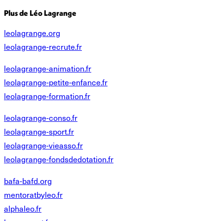
Plus de Léo Lagrange
leolagrange.org
leolagrange-recrute.fr
leolagrange-animation.fr
leolagrange-petite-enfance.fr
leolagrange-formation.fr
leolagrange-conso.fr
leolagrange-sport.fr
leolagrange-vieasso.fr
leolagrange-fondsdedotation.fr
bafa-bafd.org
mentoratbyleo.fr
alphaleo.fr