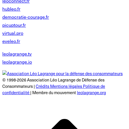
leoconnect.fr
hubleo.fr
democratie-courage.fr
picuptour.fr
virtual.pro
eveleo.fr
leolagrange.tv
leolagrange.io
© 1998-2026 Association Léo Lagrange de Défense des
Consommateurs |
Crédits Mentions légales Politique de
confidentialité
| Membre du mouvement
leolagrange.org
R
e
h