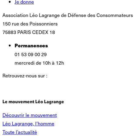
Je donne
Association Léo Lagrange de Défense des Consommateurs
150 rue des Poissonniers
75883 PARIS CEDEX 18
Permanences
01 53 09 00 29
mercredi de 10h à 12h
Retrouvez-nous sur :
La
La
La
La
page
page
page
page
Facebook
X
LinkedIn
Instagram
Le mouvement Léo Lagrange
s'ouvre
s'ouvre
s'ouvre
s'ouvre
dans
dans
dans
dans
une
une
une
une
Découvrir le mouvement
nouvelle
nouvelle
nouvelle
nouvelle
Léo Lagrange, l’homme
fenêtre
fenêtre
fenêtre
fenêtre
Toute l’actualité