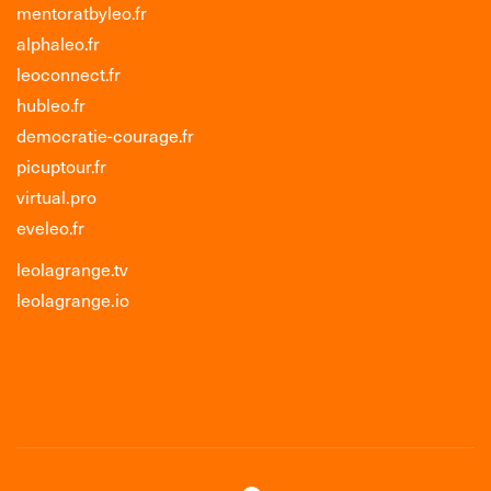
mentoratbyleo.fr
alphaleo.fr
leoconnect.fr
hubleo.fr
democratie-courage.fr
picuptour.fr
virtual.pro
eveleo.fr
leolagrange.tv
leolagrange.io