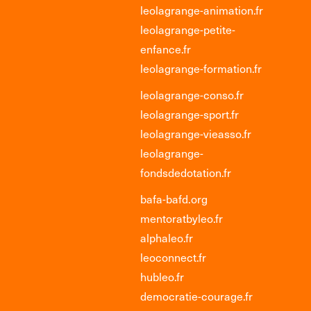
leolagrange-animation.fr
leolagrange-petite-
enfance.fr
leolagrange-formation.fr
leolagrange-conso.fr
leolagrange-sport.fr
leolagrange-vieasso.fr
leolagrange-
fondsdedotation.fr
bafa-bafd.org
mentoratbyleo.fr
alphaleo.fr
leoconnect.fr
hubleo.fr
democratie-courage.fr