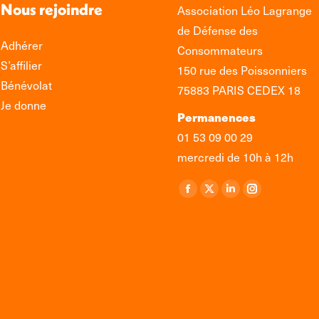
Nous rejoindre
Association Léo Lagrange
de Défense des
Adhérer
Consommateurs
S’affilier
150 rue des Poissonniers
Bénévolat
75883 PARIS CEDEX 18
Je donne
Permanences
01 53 09 00 29
mercredi de 10h à 12h
Retrouvez-nous sur :
La
La
La
La
page
page
page
page
Facebook
X
LinkedIn
Instagram
s'ouvre
s'ouvre
s'ouvre
s'ouvre
dans
dans
dans
dans
une
une
une
une
nouvelle
nouvelle
nouvelle
nouvelle