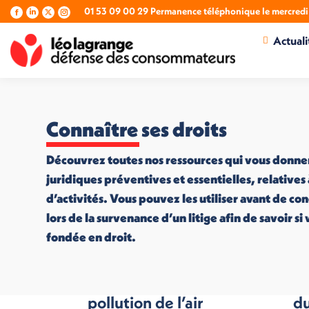
01 53 09 00 29 Permanence téléphonique le mercredi 
La
La
La
La
page
page
page
page
Actuali
Facebook
LinkedIn
X
Instagram
s'ouvre
s'ouvre
s'ouvre
s'ouvre
dans
dans
dans
dans
une
une
une
une
nouvelle
nouvelle
nouvelle
nouvelle
fenêtre
fenêtre
fenêtre
fenêtre
Connaître ses droits
Découvrez toutes nos ressources qui vous donne
juridiques préventives et essentielles, relatives
d’activités. Vous pouvez les utiliser avant de co
lors de la survenance d’un litige afin de savoir s
fondée en droit.
Tuto Conso : la
L
pollution de l’air
du