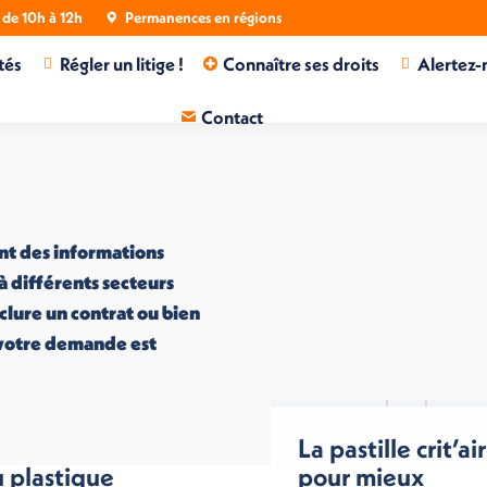
de 10h à 12h
Permanences en régions
tés
Régler un litige !
Connaître ses droits
Alertez-
Contact
nt des informations
 à différents secteurs
nclure un contrat ou bien
i votre demande est
a consommation
La pastille crit’air
 plastique
pour mieux