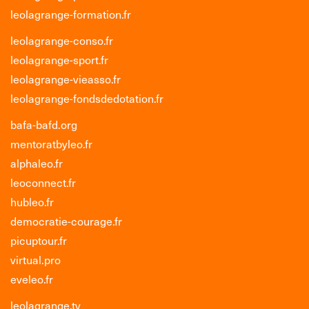
leolagrange-formation.fr
leolagrange-conso.fr
leolagrange-sport.fr
leolagrange-vieasso.fr
leolagrange-fondsdedotation.fr
bafa-bafd.org
mentoratbyleo.fr
alphaleo.fr
leoconnect.fr
hubleo.fr
democratie-courage.fr
picuptour.fr
virtual.pro
eveleo.fr
leolagrange.tv