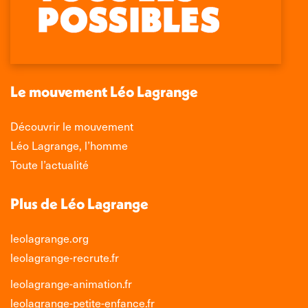
Facebook
X
LinkedIn
Instagram
s'ouvre
s'ouvre
s'ouvre
s'ouvre
dans
dans
dans
dans
une
une
une
une
nouvelle
nouvelle
nouvelle
nouvelle
Le mouvement Léo Lagrange
fenêtre
fenêtre
fenêtre
fenêtre
Découvrir le mouvement
Léo Lagrange, l’homme
Toute l’actualité
Plus de Léo Lagrange
leolagrange.org
leolagrange-recrute.fr
leolagrange-animation.fr
leolagrange-petite-enfance.fr