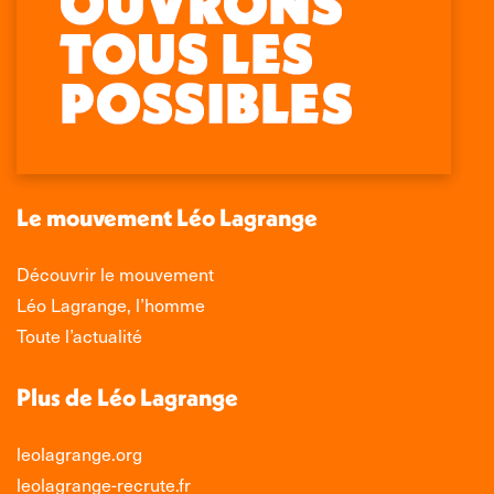
Retrouvez-nous sur :
La
La
La
La
page
page
page
page
Facebook
X
LinkedIn
Instagram
s'ouvre
s'ouvre
s'ouvre
s'ouvre
dans
dans
dans
dans
une
une
une
une
nouvelle
nouvelle
nouvelle
nouvelle
Le mouvement Léo Lagrange
fenêtre
fenêtre
fenêtre
fenêtre
Découvrir le mouvement
Léo Lagrange, l’homme
Toute l’actualité
Plus de Léo Lagrange
leolagrange.org
leolagrange-recrute.fr