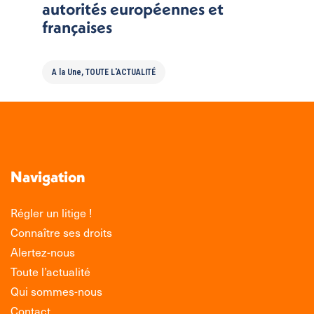
autorités européennes et
françaises
A la Une
,
TOUTE L'ACTUALITÉ
Navigation
Régler un litige !
Connaître ses droits
Alertez-nous
Toute l’actualité
Qui sommes-nous
Contact