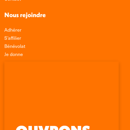
Nous rejoindre
Adhérer
S’affilier
Bénévolat
Je donne
Association Léo Lagrange de Défense des
Consommateurs
150 rue des Poissonniers
75883 PARIS CEDEX 18
Permanences
01 53 09 00 29
mercredi de 10h à 12h