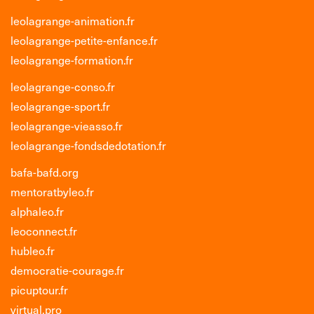
leolagrange-animation.fr
leolagrange-petite-enfance.fr
leolagrange-formation.fr
leolagrange-conso.fr
leolagrange-sport.fr
leolagrange-vieasso.fr
leolagrange-fondsdedotation.fr
bafa-bafd.org
mentoratbyleo.fr
alphaleo.fr
leoconnect.fr
hubleo.fr
democratie-courage.fr
picuptour.fr
virtual.pro