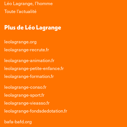
nouvelle
nouvelle
nouvelle
nouvelle
Léo Lagrange, l’homme
fenêtre
fenêtre
fenêtre
fenêtre
Toute l’actualité
Plus de Léo Lagrange
leolagrange.org
leolagrange-recrute.fr
leolagrange-animation.fr
leolagrange-petite-enfance.fr
leolagrange-formation.fr
leolagrange-conso.fr
leolagrange-sport.fr
leolagrange-vieasso.fr
leolagrange-fondsdedotation.fr
bafa-bafd.org