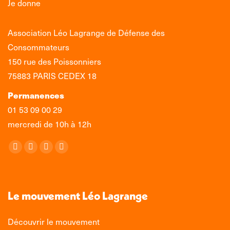
Je donne
Association Léo Lagrange de Défense des
Consommateurs
150 rue des Poissonniers
75883 PARIS CEDEX 18
Permanences
01 53 09 00 29
mercredi de 10h à 12h
Retrouvez-nous sur :
La
La
La
La
page
page
page
page
Facebook
X
LinkedIn
Instagram
s'ouvre
s'ouvre
s'ouvre
s'ouvre
Le mouvement Léo Lagrange
dans
dans
dans
dans
une
une
une
une
Découvrir le mouvement