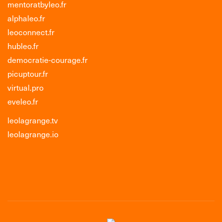
mentoratbyleo.fr
alphaleo.fr
leoconnect.fr
hubleo.fr
democratie-courage.fr
picuptour.fr
virtual.pro
eveleo.fr
leolagrange.tv
leolagrange.io