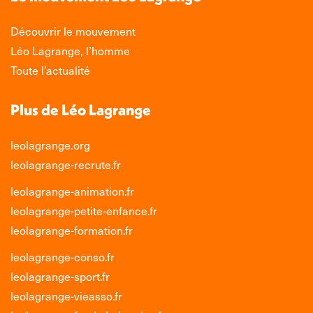
fenêtre
fenêtre
fenêtre
fenêtre
Découvrir le mouvement
Léo Lagrange, l’homme
Toute l’actualité
Plus de Léo Lagrange
leolagrange.org
leolagrange-recrute.fr
leolagrange-animation.fr
leolagrange-petite-enfance.fr
leolagrange-formation.fr
leolagrange-conso.fr
leolagrange-sport.fr
leolagrange-vieasso.fr