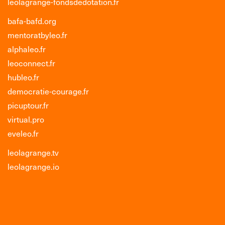
leolagrange-fondsdedotation.fr
bafa-bafd.org
mentoratbyleo.fr
alphaleo.fr
leoconnect.fr
hubleo.fr
democratie-courage.fr
picuptour.fr
virtual.pro
eveleo.fr
leolagrange.tv
leolagrange.io