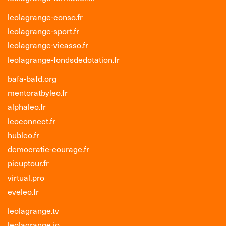
leolagrange-conso.fr
leolagrange-sport.fr
leolagrange-vieasso.fr
leolagrange-fondsdedotation.fr
bafa-bafd.org
mentoratbyleo.fr
alphaleo.fr
leoconnect.fr
hubleo.fr
democratie-courage.fr
picuptour.fr
virtual.pro
eveleo.fr
leolagrange.tv
leolagrange.io