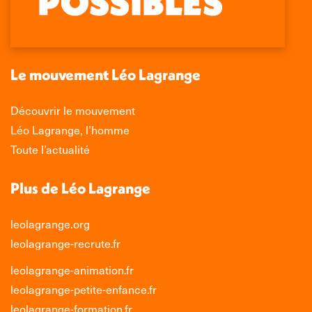
s'ouvre
s'ouvre
s'ouvre
s'ouvre
dans
dans
dans
dans
une
une
une
une
nouvelle
nouvelle
nouvelle
nouvelle
Le mouvement Léo Lagrange
fenêtre
fenêtre
fenêtre
fenêtre
Découvrir le mouvement
Léo Lagrange, l’homme
Toute l’actualité
Plus de Léo Lagrange
leolagrange.org
leolagrange-recrute.fr
leolagrange-animation.fr
leolagrange-petite-enfance.fr
leolagrange-formation.fr