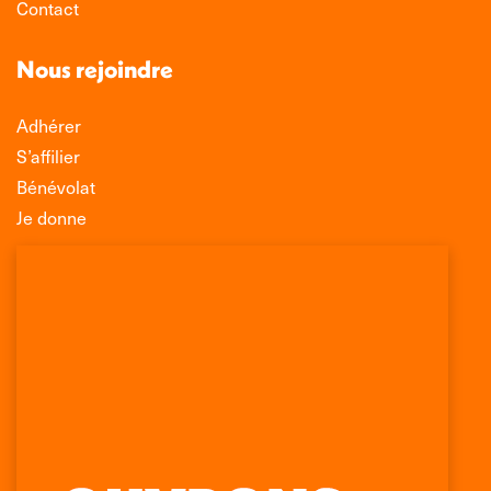
Contact
Nous rejoindre
Adhérer
S’affilier
Bénévolat
Je donne
Association Léo Lagrange de Défense des
Consommateurs
150 rue des Poissonniers
75883 PARIS CEDEX 18
Permanences
01 53 09 00 29
mercredi de 10h à 12h