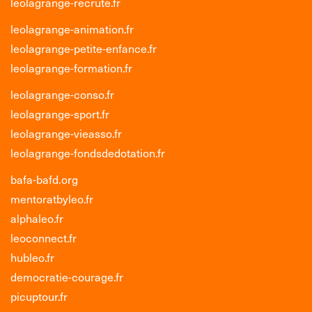
leolagrange-recrute.fr
leolagrange-animation.fr
leolagrange-petite-enfance.fr
leolagrange-formation.fr
leolagrange-conso.fr
leolagrange-sport.fr
leolagrange-vieasso.fr
leolagrange-fondsdedotation.fr
bafa-bafd.org
mentoratbyleo.fr
alphaleo.fr
leoconnect.fr
hubleo.fr
democratie-courage.fr
picuptour.fr