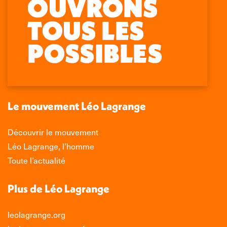
Retrouvez-nous sur :
La
La
La
La
page
page
page
page
Facebook
X
LinkedIn
Instagram
s'ouvre
s'ouvre
s'ouvre
s'ouvre
dans
dans
dans
dans
une
une
une
une
nouvelle
nouvelle
nouvelle
nouvelle
Le mouvement Léo Lagrange
fenêtre
fenêtre
fenêtre
fenêtre
Découvrir le mouvement
Léo Lagrange, l’homme
Toute l’actualité
Plus de Léo Lagrange
leolagrange.org