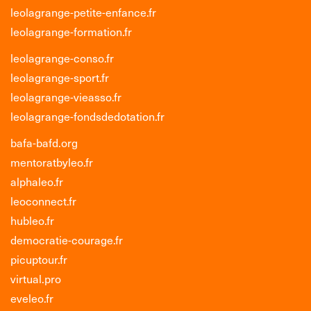
leolagrange-petite-enfance.fr
leolagrange-formation.fr
leolagrange-conso.fr
leolagrange-sport.fr
leolagrange-vieasso.fr
leolagrange-fondsdedotation.fr
bafa-bafd.org
mentoratbyleo.fr
alphaleo.fr
leoconnect.fr
hubleo.fr
democratie-courage.fr
picuptour.fr
virtual.pro
eveleo.fr