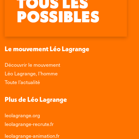
page
page
page
page
Facebook
X
LinkedIn
Instagram
s'ouvre
s'ouvre
s'ouvre
s'ouvre
dans
dans
dans
dans
une
une
une
une
nouvelle
nouvelle
nouvelle
nouvelle
Le mouvement Léo Lagrange
fenêtre
fenêtre
fenêtre
fenêtre
Découvrir le mouvement
Léo Lagrange, l’homme
Toute l’actualité
Plus de Léo Lagrange
leolagrange.org
leolagrange-recrute.fr
leolagrange-animation.fr