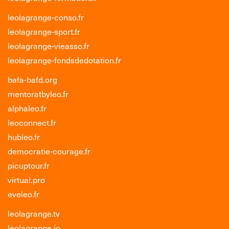
leolagrange-conso.fr
leolagrange-sport.fr
leolagrange-vieasso.fr
leolagrange-fondsdedotation.fr
bafa-bafd.org
mentoratbyleo.fr
alphaleo.fr
leoconnect.fr
hubleo.fr
democratie-courage.fr
picuptour.fr
virtual.pro
eveleo.fr
leolagrange.tv
leolagrange.io