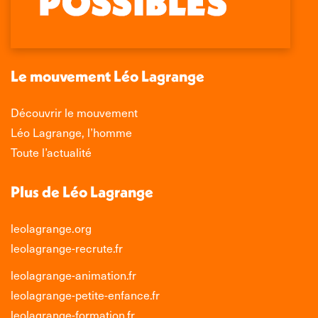
s'ouvre
s'ouvre
s'ouvre
s'ouvre
dans
dans
dans
dans
une
une
une
une
nouvelle
nouvelle
nouvelle
nouvelle
Le mouvement Léo Lagrange
fenêtre
fenêtre
fenêtre
fenêtre
Découvrir le mouvement
Léo Lagrange, l’homme
Toute l’actualité
Plus de Léo Lagrange
leolagrange.org
leolagrange-recrute.fr
leolagrange-animation.fr
leolagrange-petite-enfance.fr
leolagrange-formation.fr